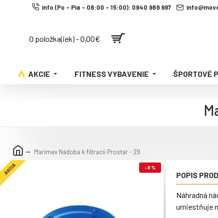
info (Po - Pia - 08:00 - 15:00): 0940 989 997
info@move
0 položka(iek) - 0,00€
AKCIE
FITNESS VYBAVENIE
ŠPORTOVÉ 
Ma
Marimex Nádoba k filtracii Prostar - 29
AKCIA
-8 %
POPIS PRO
Náhradná nádo
umiestňuje m