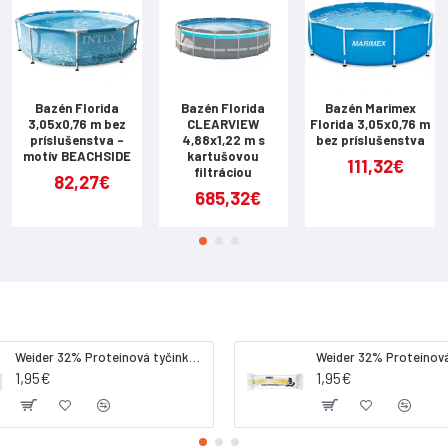
Bazén Florida
Bazén Florida
Bazén Marimex
3,05x0,76 m bez
CLEARVIEW
Florida 3,05x0,76 m
príslušenstva -
4,88x1,22 m s
bez príslušenstva
motív BEACHSIDE
kartušovou
111,32€
filtráciou
82,27€
685,32€
Weider 32% Proteínová tyčinka. 60 g jahoda
1,95€
1,95€