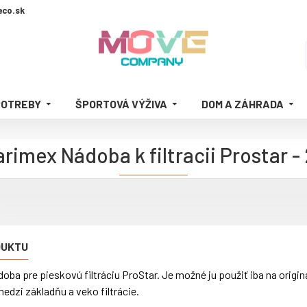
co.sk
POTREBY
ŠPORTOVÁ VÝŽIVA
DOM A ZÁHRADA
rimex Nádoba k filtracii Prostar -
DUKTU
ba pre pieskovú filtráciu ProStar. Je možné ju použiť iba na originá
edzi základňu a veko filtrácie.