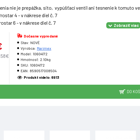
nia nie je prepážka, sito, vypúšťací ventil ani tesnenie k tomuto ven
ostar 4 - v nákrese diel č. 7
ostar 6 - v nákrese diel č. 7
rostar Balls
Dočasne vypredané
€
Stav:
NOVÉ
Výrobca:
Marimex
Model:
10604172
,58€
Hmotnosť:
2.10kg
SKU:
10604172
EAN:
8590517008504
Produkt videlo: 6913
DO KOŠ