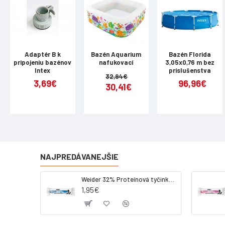
Adaptér B k
Bazén Aquarium
Bazén Florida
pripojeniu bazénov
nafukovací
3,05x0,76 m bez
Intex
príslušenstva
32,94€
3,69€
96,96€
30,41€
NAJPREDÁVANEJŠIE
Weider 32% Proteínová tyčinka - kokos, 60 g
1,95€