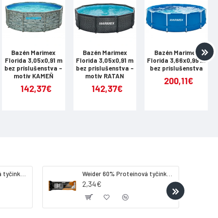
Bazén Marimex
Bazén Marimex
Bazén Marimex
Florida 3,05x0,91 m
Florida 3,05x0,91 m
Florida 3,66x0,99 m
bez príslušenstva -
bez príslušenstva -
bez príslušenstva
motív KAMEŇ
motív RATAN
200,11€
142,37€
142,37€
Weider 32% Proteínová tyčinka - banán, 60 g
Weider 60% Proteínová tyčinka, 45 g salted peanut caramel
2,34€