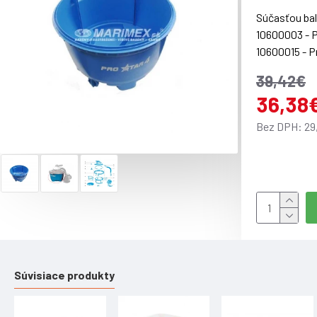
Súčasťou bale
10600003 - Pr
10600015 - Pr
10600060 - P
39,42€
36,38
Bez DPH: 29
Súvisiace produkty