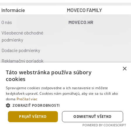
Bazénová fólia:
Vnútorné steny aj dno nových bazénov sú pokryté
Informácie
MOVECO FAMILY
zosilnenou fóliou, ktorá sa doteraz používala výhradne pri
O nás
MOVECO.HR
klasických kopaných bazénoch.
Všeobecné obchodné
motív vnútornej fólie = modrá
podmienky
motív vonkajšej fólie = graphit
Dodacie podmienky
Výhody bazénov Orlando
Reklamačný poriadok
×
Ochrana údajov
Táto webstránka používa súbory
cookies
Odolnosť
Kontakt
Spravujeme cookies zodpovedne a ich nastavenie si môžete
Bazén Orlando pozostáva z fólie napnutej na pevnýc
Kde nás nájdete
kedykoľvek upraviť. Cookies nám pomáhajú, aby ste sa tu cítili ako
zároveň odolný voči mechanickému poškodeniu.
doma
Prečítať viac
ZOBRAZIŤ PODROBNOSTI
Copyright © 2025, MOVECO s.r.o., Všetky práva vyhradené
Možnosť zapustenia
V prípade dodržania odborných pokynov na úpravu p
PRIJAŤ VŠETKO
ODMIETNUŤ VŠETKO
do zeme. Vznikne tak dojem upravenej záhrady bez 
POWERED BY COOKIESCRIPT