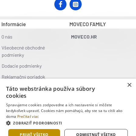
prilejte pri zapnutej filtrácii 30 ml/1 m3 vody. Pre vírivé
bazény je najvhodnejšia tvrdosť vody 160 – 240 mg/l vo
forme CaCO3.
Informácie
MOVECO FAMILY
NEBEZPEČENSTVO.
Dráždi kožu. Spôsobuje vážne
O nás
MOVECO.HR
poškodenie očí. Ak je potrebná lekárska pomoc, majte po
ruke obal alebo štítok výrobku. Uchovávajte mimo dosahu
Všeobecné obchodné
detí. Pri používaní tohto výrobku nejedzte, nepite ani
podmienky
nefajčite. Používajte ochranné rukavice/ochranné okuliare.
Dodacie podmienky
Obsah balenia:
Reklamačný poriadok
Tekutý prípravok 0,6 l
×
Ochrana údajov
Táto webstránka používa súbory
cookies
Kontakt
Spravujeme cookies zodpovedne a ich nastavenie si môžete
Kde nás nájdete
kedykoľvek upraviť. Cookies nám pomáhajú, aby ste sa tu cítili ako
doma
Prečítať viac
ZOBRAZIŤ PODROBNOSTI
Copyright © 2025, MOVECO s.r.o., Všetky práva vyhradené
PRIJAŤ VŠETKO
ODMIETNUŤ VŠETKO