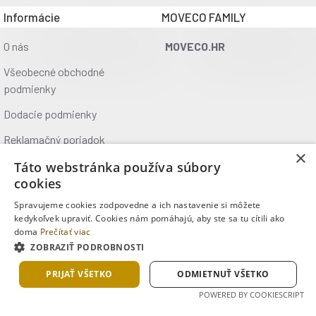
Informácie
MOVECO FAMILY
O nás
MOVECO.HR
Všeobecné obchodné
podmienky
Dodacie podmienky
Reklamačný poriadok
×
Ochrana údajov
Táto webstránka používa súbory
cookies
Kontakt
Spravujeme cookies zodpovedne a ich nastavenie si môžete
Kde nás nájdete
kedykoľvek upraviť. Cookies nám pomáhajú, aby ste sa tu cítili ako
doma
Prečítať viac
ZOBRAZIŤ PODROBNOSTI
Copyright © 2025, MOVECO s.r.o., Všetky práva vyhradené
PRIJAŤ VŠETKO
ODMIETNUŤ VŠETKO
POWERED BY COOKIESCRIPT