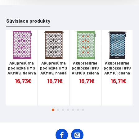
Upozornenie:
Trieda: Semi-commercial Záruka: 12/24 mesiacov
Súvisiace produkty
Akupresúrna
Akupresúrna
Akupresúrna
Akupresúrna
A
podložka HMS
podložka HMS
podložka HMS
podložka HMS
p
AKM09, fialová
AKM09, hnedá
AKM09, zelená
AKM10, čierna
A
16,73€
16,71€
16,71€
16,71€