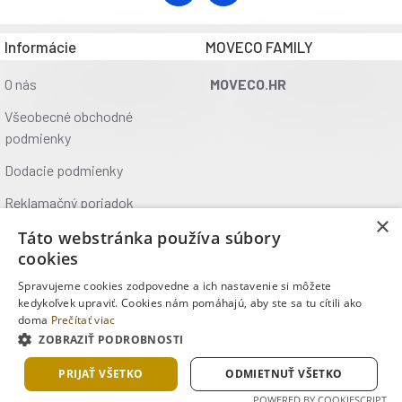
Informácie
MOVECO FAMILY
O nás
MOVECO.HR
Všeobecné obchodné
podmienky
Dodacie podmienky
Reklamačný poriadok
×
Ochrana údajov
Táto webstránka používa súbory
cookies
Kontakt
Spravujeme cookies zodpovedne a ich nastavenie si môžete
Kde nás nájdete
kedykoľvek upraviť. Cookies nám pomáhajú, aby ste sa tu cítili ako
doma
Prečítať viac
ZOBRAZIŤ PODROBNOSTI
Copyright © 2025, MOVECO s.r.o., Všetky práva vyhradené
PRIJAŤ VŠETKO
ODMIETNUŤ VŠETKO
POWERED BY COOKIESCRIPT