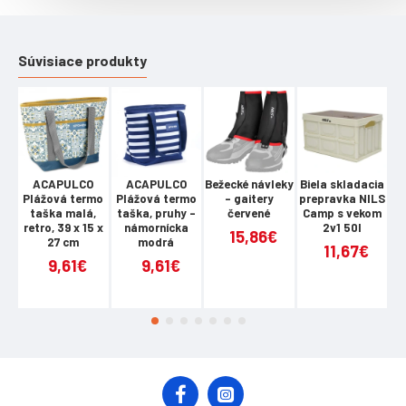
Výška: 47 cm
Šírka: 36 cm
Súvisiace produkty
Hĺbka: 19 cm
Hmotnosť: 250 g
Objem: 32l
Hlavný oddiel s tepelnou izoláciou: áno
ACAPULCO
ACAPULCO
Bežecké návleky
Biela skladacia
Plážová termo
Plážová termo
- gaitery
prepravka NILS
p
Rukoväť: áno
taška malá,
taška, pruhy -
červené
Camp s vekom
retro, 39 x 15 x
námornícka
2v1 50l
C
15,86€
27 cm
modrá
11,67€
9,61€
9,61€
Upozornenie:
Nie je určené na komerčné použitie
Záruka 24 mesiacov