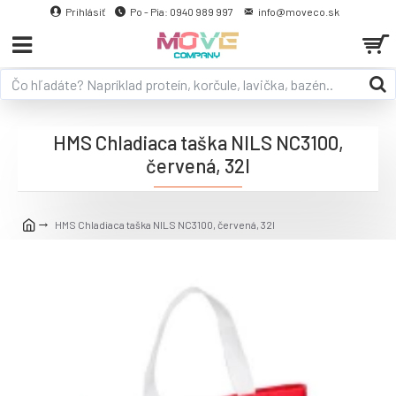
Prihlásiť
Po - Pia: 0940 989 997
info@moveco.sk
HMS Chladiaca taška NILS NC3100,
červená, 32l
HMS Chladiaca taška NILS NC3100, červená, 32l