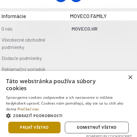
Informácie
MOVECO FAMILY
O nás
MOVECO.HR
Všeobecné obchodné
podmienky
Dodacie podmienky
Reklamačný poriadok
×
Ochrana údajov
Táto webstránka používa súbory
cookies
Kontakt
Spravujeme cookies zodpovedne a ich nastavenie si môžete
Kde nás nájdete
kedykoľvek upraviť. Cookies nám pomáhajú, aby ste sa tu cítili ako
doma
Prečítať viac
ZOBRAZIŤ PODROBNOSTI
Copyright © 2025, MOVECO s.r.o., Všetky práva vyhradené
PRIJAŤ VŠETKO
ODMIETNUŤ VŠETKO
POWERED BY COOKIESCRIPT