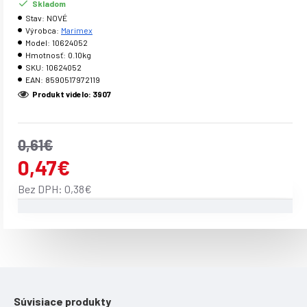
Skladom
Stav:
NOVÉ
Výrobca:
Marimex
Model:
10624052
Hmotnosť:
0.10kg
SKU:
10624052
EAN:
8590517972119
Produkt videlo: 3907
0,61€
0,47€
Bez DPH: 0,38€
Súvisiace produkty