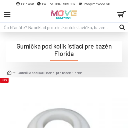
Prihlásiť
Po - Pia: 0940 989 997
info@moveco.sk
Gumička pod kolík istiaci pre bazén
Florida
Gumička pod kolík istiaci pre bazén Florida
-23 %