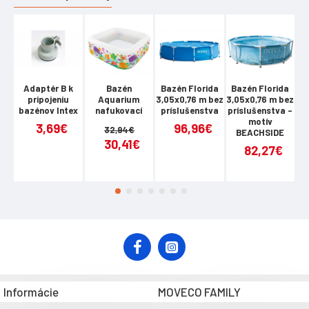
Adaptér B k
Bazén
Bazén Florida
Bazén Florida
B
pripojeniu
Aquarium
3,05x0,76 m bez
3,05x0,76 m bez
bazénov Intex
nafukovací
príslušenstva
príslušenstva -
4
motív
3,69€
96,96€
32,94€
BEACHSIDE
30,41€
82,27€
Informácie
MOVECO FAMILY