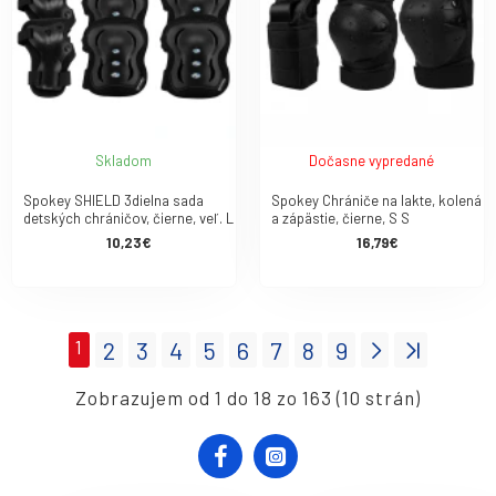
Skladom
Dočasne vypredané
Spokey SHIELD 3dielna sada
Spokey Chrániče na lakte, kolená
detských chráničov, čierne, veľ. L
a zápästie, čierne, S S
10,23€
16,79€
1
2
3
4
5
6
7
8
9
Zobrazujem od 1 do 18 zo 163 (10 strán)