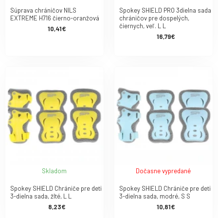
Súprava chráničov NILS
Spokey SHIELD PRO 3dielna sada
EXTREME H716 čierno-oranžová
chráničov pre dospelých,
čiernych, veľ. L L
10,41€
16,79€
Skladom
Dočasne vypredané
Spokey SHIELD Chrániče pre deti
Spokey SHIELD Chrániče pre deti
3-dielna sada, žlté, L L
3-dielna sada, modré, S S
8,23€
10,81€