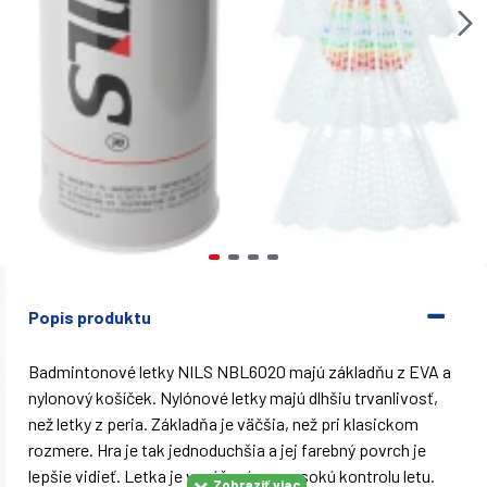
Popis produktu
Badmintonové letky NILS NBL6020 majú základňu z EVA a
nylonový košíček. Nylónové letky majú dlhšiu trvanlivosť,
než letky z peria. Základňa je väčšia, než pri klasickom
rozmere. Hra je tak jednoduchšia a jej farebný povrch je
lepšie vidieť. Letka je vyvážená pre vysokú kontrolu letu.