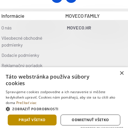
Informácie
MOVECO FAMILY
O nás
MOVECO.HR
Všeobecné obchodné
podmienky
Dodacie podmienky
Reklamačný poriadok
×
Ochrana údajov
Táto webstránka používa súbory
cookies
Kontakt
Spravujeme cookies zodpovedne a ich nastavenie si môžete
Kde nás nájdete
kedykoľvek upraviť. Cookies nám pomáhajú, aby ste sa tu cítili ako
doma
Prečítať viac
ZOBRAZIŤ PODROBNOSTI
Copyright © 2025, MOVECO s.r.o., Všetky práva vyhradené
PRIJAŤ VŠETKO
ODMIETNUŤ VŠETKO