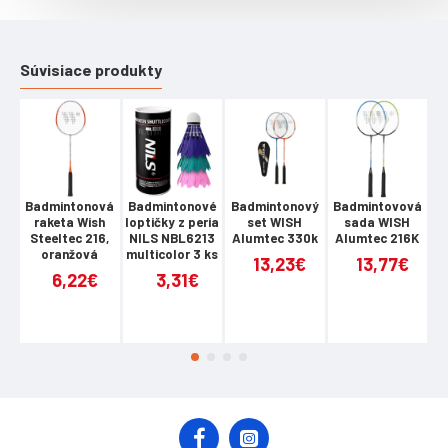
Súvisiace produkty
Badmintonová
Badmintonové
Badmintonový
Badmintovová
B
raketa Wish
loptičky z peria
set WISH
sada WISH
Steeltec 216,
NILS NBL6213
Alumtec 330k
Alumtec 216K
A
oranžová
multicolor 3 ks
13,23€
13,77€
6,22€
3,31€