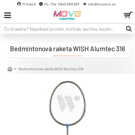
Prihlásiť
Po - Pia: 0940 989 997
info@moveco.sk
Bedmintonová raketa WISH Alumtec 316
Bedmintonová raketa WISH Alumtec 316