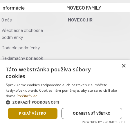
Informácie
MOVECO FAMILY
O nás
MOVECO.HR
Všeobecné obchodné
podmienky
Dodacie podmienky
Reklamačný poriadok
×
Ochrana údajov
Táto webstránka používa súbory
cookies
Kontakt
Spravujeme cookies zodpovedne a ich nastavenie si môžete
Kde nás nájdete
kedykoľvek upraviť. Cookies nám pomáhajú, aby ste sa tu cítili ako
doma
Prečítať viac
ZOBRAZIŤ PODROBNOSTI
Copyright © 2025, MOVECO s.r.o., Všetky práva vyhradené
PRIJAŤ VŠETKO
ODMIETNUŤ VŠETKO
POWERED BY COOKIESCRIPT