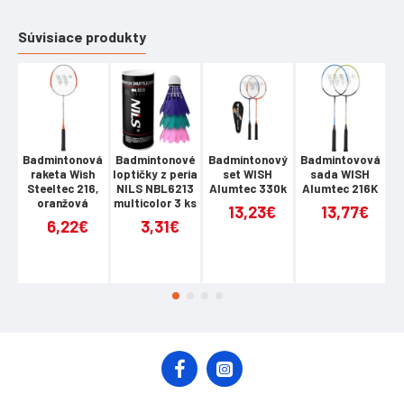
Súvisiace produkty
Badmintonová
Badmintonové
Badmintonový
Badmintovová
B
raketa Wish
loptičky z peria
set WISH
sada WISH
Steeltec 216,
NILS NBL6213
Alumtec 330k
Alumtec 216K
A
oranžová
multicolor 3 ks
13,23€
13,77€
6,22€
3,31€