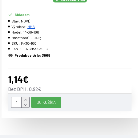
Skladom
Špecifikácia:
Stav:
NOVÉ
Výrobca:
HMS
Košíček: nylon Základňa: guma Dĺžka košíčka: 56 mm
Model:
14-30-100
Priemer: 66 mm Balenie: plastový obal / 3 kusy
Hmotnosť:
0.04kg
SKU:
14-30-100
EAN:
5907695593556
Upozornenie:
Produkt videlo: 3868
Certifikát, normy: Záruka: 24 mesiacov
1,14€
Bez DPH: 0,92€
DO KOŠÍKA