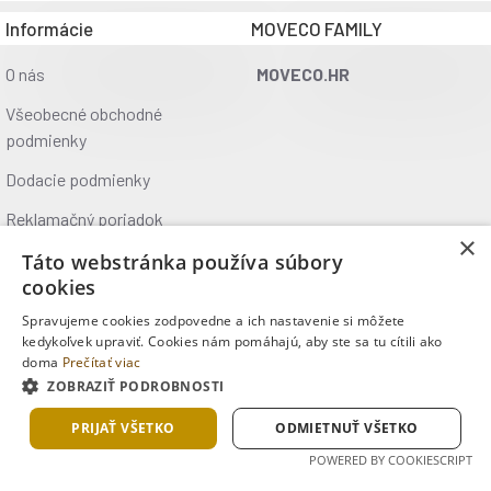
Informácie
MOVECO FAMILY
O nás
MOVECO.HR
Všeobecné obchodné
podmienky
Dodacie podmienky
Reklamačný poriadok
×
Ochrana údajov
Táto webstránka používa súbory
cookies
Kontakt
Spravujeme cookies zodpovedne a ich nastavenie si môžete
Kde nás nájdete
kedykoľvek upraviť. Cookies nám pomáhajú, aby ste sa tu cítili ako
doma
Prečítať viac
ZOBRAZIŤ PODROBNOSTI
Copyright © 2025, MOVECO s.r.o., Všetky práva vyhradené
PRIJAŤ VŠETKO
ODMIETNUŤ VŠETKO
POWERED BY COOKIESCRIPT