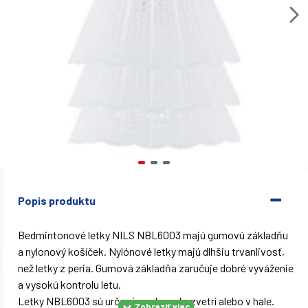
Popis produktu
Bedmintonové letky NILS NBL6003 majú gumovú základňu
a nylonový košíček. Nylónové letky majú dlhšiu trvanlivosť,
než letky z peria. Gumová základňa zaručuje dobré vyváženie
a vysokú kontrolu letu.
Letky NBL6003 sú určené pre hru v bezvetrí alebo v hale.