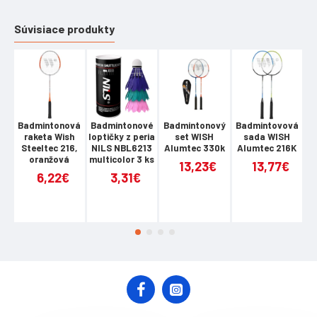
Súvisiace produkty
Badmintonová
Badmintonové
Badmintonový
Badmintovová
B
raketa Wish
loptičky z peria
set WISH
sada WISH
Steeltec 216,
NILS NBL6213
Alumtec 330k
Alumtec 216K
A
oranžová
multicolor 3 ks
13,23€
13,77€
6,22€
3,31€