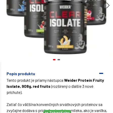
Popis produktu
Tento produkt je priamy nástupca
Weider Protein Fruity
Isolate, 908g, red fruits
(rozšírený o ďalšie 3 nové
príchute).
Zatiaľ čo väčšina konvenčných srvátkových proteínov sa
zvyčajne dodáva s príchuťami na báze mlieka, ako je vanilka,