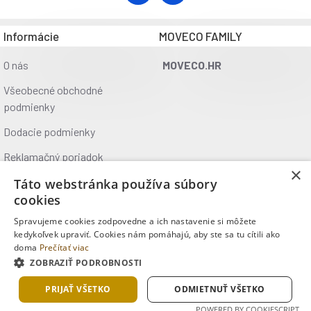
Informácie
MOVECO FAMILY
O nás
MOVECO.HR
Všeobecné obchodné
podmienky
Dodacie podmienky
Reklamačný poriadok
×
Ochrana údajov
Táto webstránka používa súbory
cookies
Kontakt
Spravujeme cookies zodpovedne a ich nastavenie si môžete
Kde nás nájdete
kedykoľvek upraviť. Cookies nám pomáhajú, aby ste sa tu cítili ako
doma
Prečítať viac
ZOBRAZIŤ PODROBNOSTI
Copyright © 2025, MOVECO s.r.o., Všetky práva vyhradené
PRIJAŤ VŠETKO
ODMIETNUŤ VŠETKO
POWERED BY COOKIESCRIPT