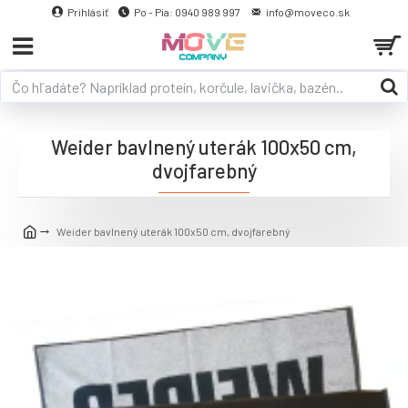
Prihlásiť
Po - Pia: 0940 989 997
info@moveco.sk
Weider bavlnený uterák 100x50 cm,
dvojfarebný
Weider bavlnený uterák 100x50 cm, dvojfarebný