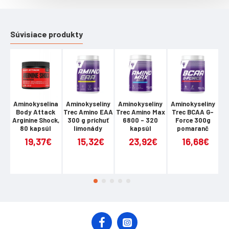
Súvisiace produkty
Aminokyselina
Aminokyseliny
Aminokyseliny
Aminokyseliny
A
Body Attack
Trec Amino EAA
Trec Amino Max
Trec BCAA G-
Tr
Arginine Shock,
300 g príchuť
6800 - 320
Force 300g
BC
80 kapsúl
limonády
kapsúl
pomaranč
19,37€
15,32€
23,92€
16,68€