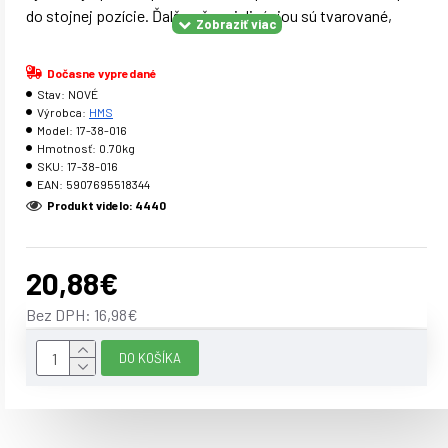
do stojnej pozície. Ďalšou špecializáciou sú tvarované,
protišmykové rukoväte a podložka na kolená.
Dočasne vypredané
Stav:
NOVÉ
Parametre:
Výrobca:
HMS
Model:
17-38-016
Materiál: PU, PP, oceľ 2 vodiace kolieska Protišmykový
Hmotnosť:
0.70kg
porvch koliesok i rukovätí Podložka na kolená Priemer: 19
SKU:
17-38-016
EAN:
5907695518344
cm Dĺžka úchytu: 14 cm Šírka kolieska: 16,5 cm Maximálne
Produkt videlo: 4440
zaťaženie: 136 kg
Upozornenie:
20,88€
Certifikát, norma: Záruka: 24 mesiacov
Bez DPH: 16,98€
DO KOŠÍKA