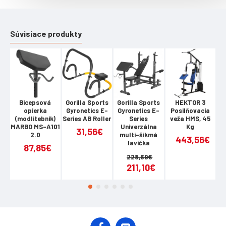
Súvisiace produkty
Bicepsová
Gorilla Sports
Gorilla Sports
HEKTOR 3
HM
opierka
Gyronetics E-
Gyronetics E-
Posilňovacia
(modlitebník)
Series AB Roller
Series
veža HMS, 45
(
MARBO MS-A101
Univerzálna
Kg
MA
31,56€
2.0
multi-šikmá
443,56€
lavička
87,85€
228,69€
211,10€