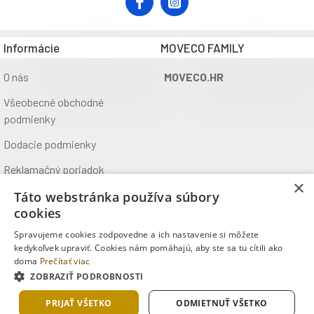
Informácie
MOVECO FAMILY
O nás
MOVECO.HR
Všeobecné obchodné
podmienky
Dodacie podmienky
Reklamačný poriadok
×
Ochrana údajov
Táto webstránka používa súbory
cookies
Kontakt
Spravujeme cookies zodpovedne a ich nastavenie si môžete
Kde nás nájdete
kedykoľvek upraviť. Cookies nám pomáhajú, aby ste sa tu cítili ako
doma
Prečítať viac
ZOBRAZIŤ PODROBNOSTI
Copyright © 2025, MOVECO s.r.o., Všetky práva vyhradené
PRIJAŤ VŠETKO
ODMIETNUŤ VŠETKO