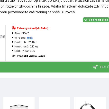
ajú stabilizovať úchop a tak ponúkajú použitie ťažších závaží na či
j pri rôznych zhyboch na hrazde. Vďaka trhačkám dokážete zdvihnúť a
omu pozdvihnete váš tréning na vyššiu úroveň.
Externý sklad (do 5 dní)
Stav:
NOVÉ
39€
on, neoprén Dĺžka: 58 cm Šírka: 3,8 cm
Výrobca:
HMS
Model:
17-62-026
Hmotnosť:
0.10kg
e:
SKU:
17-62-026
norma: Záruka: 24 mesiacov
Produkt videlo: 4378
DO KOŠ