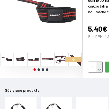
účinne pomáh
činkou tak a
ňou, vďaka č
5,40€
Parametre:
Bez DPH: 4,
Materiál: nyl
Upozorneni
Certifikát, 
Súvisiace produkty