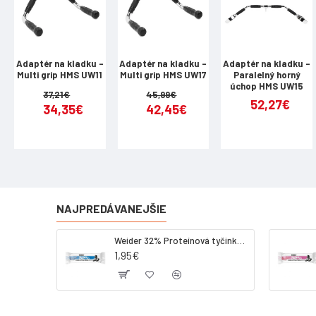
Adaptér na kladku -
Adaptér na kladku -
Adaptér na kladku -
Multi grip HMS UW11
Multi grip HMS UW17
Paralelný horný
úchop HMS UW15
37,21€
45,99€
52,27€
34,35€
42,45€
NAJPREDÁVANEJŠIE
Weider 32% Proteínová tyčinka - kokos, 60 g
1,95€