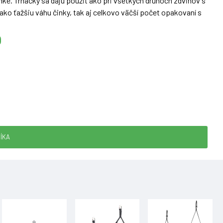
nke. Trhačky sa dajú použiť ako pri všetkých druhoch zdvihov s
ko ťažšiu váhu činky, tak aj celkovo väčší počet opakovaní s
ÍKA