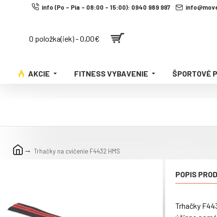
info (Po - Pia - 08:00 - 15:00): 0940 989 997
info@move
0 položka(iek) - 0,00€
AKCIE
FITNESS VYBAVENIE
ŠPORTOVÉ 
Trhačky na cvičenie F4432 HMS
POPIS PRO
Trhačky F443