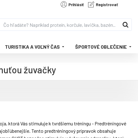
Prihlásiť
Registrovať
TURISTIKA A VOĽNÝ ČAS
ŠPORTOVÉ OBLEČENIE
huťou žuvačky
ja, ktorá Vás stimuluje k tvrdšiemu tréningu - Predtréningové
jobľúbenejšie. Tento predtréningový prípravok obsahuje