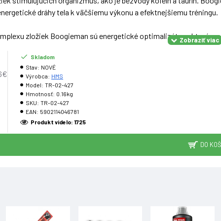
iek stimulujúcich organizmus, ako je bezvodý kofeín a taurín. Boog
energetické dráhy tela k väčšiemu výkonu a efektnejšiemu tréningu.
lexu zložiek Boogieman sú energetické optimalizátory, ktoré zvyšujú 
Skladom
 SHOT
Stav:
NOVÉ
beta-alanínu, kofeínu, L-Arginínu, L-Citrulínu a inosinu.
16€
Výrobca:
HMS
nú podobu SHOTu.
Model:
TR-02-427
 predtréningový nápoj.
Hmotnosť:
0.16kg
SKU:
TR-02-427
EAN:
5902114046781
huje 100 ml prípravku - 2 denné dávky.
Produkt videlo: 1725
UTRIČNÝCH HODNÔT
DO KOŠ
vka:
k v balení:
ávka obsahuje: