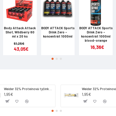
n:
Body Attack Attack
BODY ATTACK Sports
BODY ATTACK Sports
Shot, Wildberry 60
Drink Zero -
Drink Zero -
alfacetoglutarát (AAKG):
ml x 20 ks
koncentrát 1000ml
koncentrát 1000ml
blood-orange
51,25€
arginin:
16,36€
43,05€
malát:
itrulin:
zvodý:
Weider 32% Proteínová tyčinka. 60 g jahoda
1,95€
1,95€
z etikety produktu