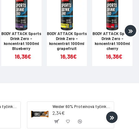
2500 mg
1000 mg
BODY ATTACK Sports
BODY ATTACK Sports
BODY ATTACK Sports
Drink Zero -
Drink Zero -
Drink Zero -
1000 mg
koncentrát 1000ml
koncentrát 1000ml
koncentrát 1000ml
Blueberry
grapefruit
cherry
650 mg
16,36€
16,36€
16,36€
1000 mg
560 mg
200 mg
Weider 32% Proteínová tyčinka - banán, 60 g
Weider 60% Proteínová tyčinka, 45 g salted peanut caramel
2,34€
100 mg