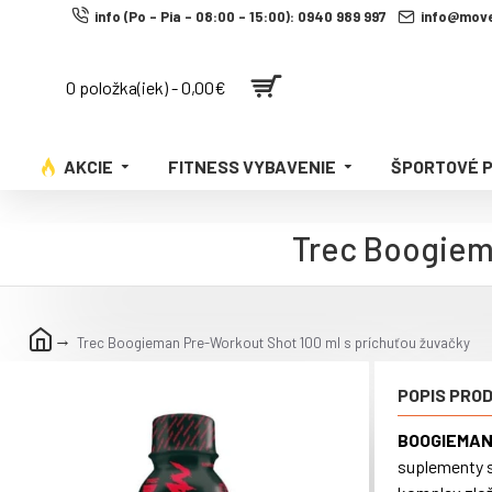
info (Po - Pia - 08:00 - 15:00): 0940 989 997
info@move
0 položka(iek) - 0,00€
AKCIE
FITNESS VYBAVENIE
ŠPORTOVÉ 
Trec Boogiema
Trec Boogieman Pre-Workout Shot 100 ml s príchuťou žuvačky
POPIS PRO
BOOGIEMAN
suplementy s