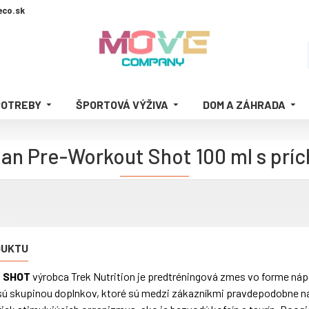
co.sk
POTREBY
ŠPORTOVÁ VÝŽIVA
DOM A ZÁHRADA
n Pre-Workout Shot 100 ml s príc
DUKTU
 SHOT
výrobca Trek Nutrition je predtréningová zmes vo forme nápo
ú skupinou doplnkov, ktoré sú medzi zákazníkmi pravdepodobne na