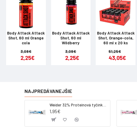
Beta-alani
Taurin:
Body Attack Attack
Body Attack Attack
Body Attack Attack
Shot, 60 ml Orange
Shot, 60 ml
Shot, Orange-cola,
L-Arginin 
cola
Wildberry
60 ml x 20 ks
3,08€
3,08€
51,25€
- z toho L-
2,25€
2,25€
43,05€
L-Citrulin 
- z toho L-c
NAJPREDÁVANEJŠIE
Kofein be
Weider 32% Proteínová tyčinka - kokos, 60 g
1,95€
Inosin:
Informácie 