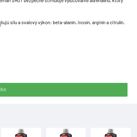
ieman SHOT bezpečne stimuluje vylučovanie adrenalínu, ktorý
silu a svalový výkon: beta-alanín, inosín, arginín a citrulín.
ÍKA
50 ml
2