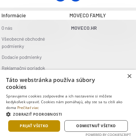
Vnútorná ochranná sieť
Informácie
MOVECO FAMILY
Výnimočnosť vnútornej ochrannej siete spočíva v umi
vypadnutiu, kontaktu s rámom a stúpeniu do oblasti 
O nás
MOVECO.HR
Odrazová plocha
Všeobecné obchodné
Skákacia plocha je vyrobená z odolných a neabrazív
podmienky
úpravou, ktorá bráni odreniu pokožky pri páde.
Dodacie podmienky
Certifikácia bezpečnosti
Reklamačný poriadok
×
Všetky naše trampolíny spĺňajú prísne bezpečnostné
Ochrana údajov
Táto webstránka používa súbory
trampolín je pre nás prioritou.
cookies
Kontakt
Spravujeme cookies zodpovedne a ich nastavenie si môžete
Kde nás nájdete
kedykoľvek upraviť. Cookies nám pomáhajú, aby ste sa tu cítili ako
Ďalšie výhody trampolín Marimex
doma
Prečítať viac
ZOBRAZIŤ PODROBNOSTI
Copyright © 2025, MOVECO s.r.o., Všetky práva vyhradené
PRIJAŤ VŠETKO
ODMIETNUŤ VŠETKO
POWERED BY COOKIESCRIPT