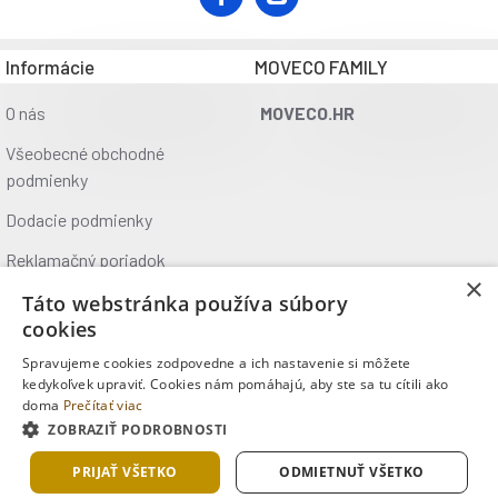
rozměry po složení: 28 x 18 cm
hmotnost: 920 g
Informácie
MOVECO FAMILY
baleno v obalu
O nás
MOVECO.HR
Všeobecné obchodné
podmienky
Dodacie podmienky
Reklamačný poriadok
×
Ochrana údajov
Táto webstránka používa súbory
cookies
Kontakt
Spravujeme cookies zodpovedne a ich nastavenie si môžete
Kde nás nájdete
kedykoľvek upraviť. Cookies nám pomáhajú, aby ste sa tu cítili ako
doma
Prečítať viac
ZOBRAZIŤ PODROBNOSTI
Copyright © 2025, MOVECO s.r.o., Všetky práva vyhradené
PRIJAŤ VŠETKO
ODMIETNUŤ VŠETKO