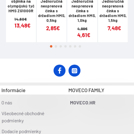
objímka na
Jednoručná
Jednoručná
Jednoručná
olympijskú tyč
neoprenová
neoprenová
neoprenová
HMS ZG1000R
činka s
činka s
činka s
držadlom HMS,
držadlom HMS,
držadlom HMS,
d
14,60€
0,5kg
1,0kg
1,5kg
13,48€
2,85€
7,48€
4,99€
4,61€
Informácie
MOVECO FAMILY
O nás
MOVECO.HR
Všeobecné obchodné
podmienky
Dodacie podmienky