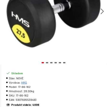
Skladom
Stav:
NOVÉ
Výrobca:
HMS
Model:
17-66-162
Hmotnosť:
28.00kg
SKU:
17-66-162
EAN:
5907695539493
Produkt videlo: 4006