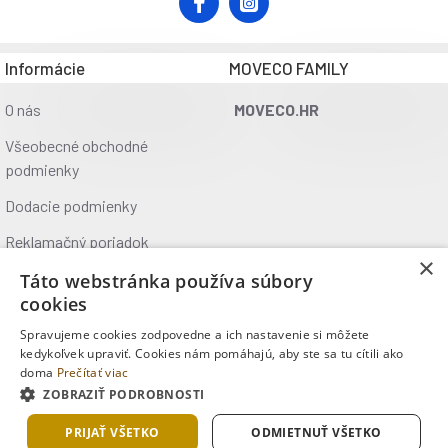
Informácie
MOVECO FAMILY
O nás
MOVECO.HR
Všeobecné obchodné
podmienky
Dodacie podmienky
Reklamačný poriadok
×
Ochrana údajov
Táto webstránka používa súbory
cookies
Kontakt
Spravujeme cookies zodpovedne a ich nastavenie si môžete
Kde nás nájdete
kedykoľvek upraviť. Cookies nám pomáhajú, aby ste sa tu cítili ako
doma
Prečítať viac
ZOBRAZIŤ PODROBNOSTI
Copyright © 2025, MOVECO s.r.o., Všetky práva vyhradené
PRIJAŤ VŠETKO
ODMIETNUŤ VŠETKO