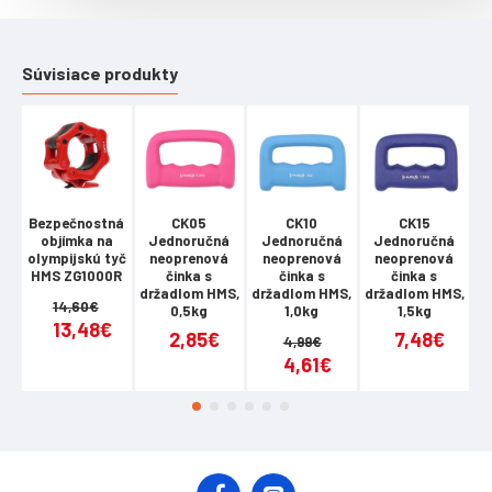
Súvisiace produkty
Bezpečnostná
CK05
CK10
CK15
objímka na
Jednoručná
Jednoručná
Jednoručná
olympijskú tyč
neoprenová
neoprenová
neoprenová
HMS ZG1000R
činka s
činka s
činka s
držadlom HMS,
držadlom HMS,
držadlom HMS,
d
14,60€
0,5kg
1,0kg
1,5kg
13,48€
2,85€
7,48€
4,99€
4,61€