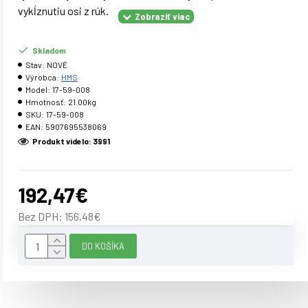
vykĺznutiu osi z rúk.
Skladom
Parametre:
Stav:
NOVÉ
Výrobca:
HMS
Materiál: kalená oceľ Povrch rukoväte: vrúbkovaný Dĺžka
Model:
17-59-008
nakladacích tŕňov: 2 x 35,5 cm Priemer tŕňa: 50 mm Priemer
Hmotnosť:
21.00kg
uchopovej časti: 30 mm Dĺžka: 213 cm Hmotnosť: 25 kg
SKU:
17-59-008
EAN:
5907695538069
Maximálne zaťaženie: 450 kg
Produkt videlo: 3991
Upozornenie:
Certifikát, norma: CE
192,47€
Bez DPH: 156,48€
DO KOŠÍKA