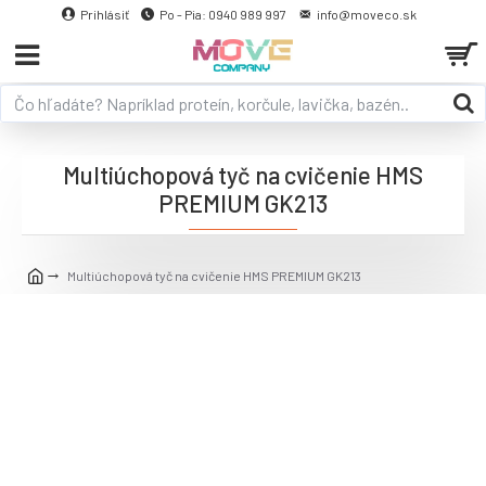
Prihlásiť
Po - Pia: 0940 989 997
info@moveco.sk
Multiúchopová tyč na cvičenie HMS
PREMIUM GK213
Multiúchopová tyč na cvičenie HMS PREMIUM GK213