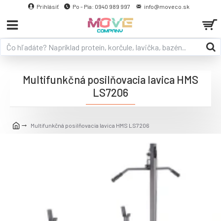
Prihlásiť
Po - Pia: 0940 989 997
info@moveco.sk
Multifunkčná posilňovacia lavica HMS
LS7206
Multifunkčná posilňovacia lavica HMS LS7206