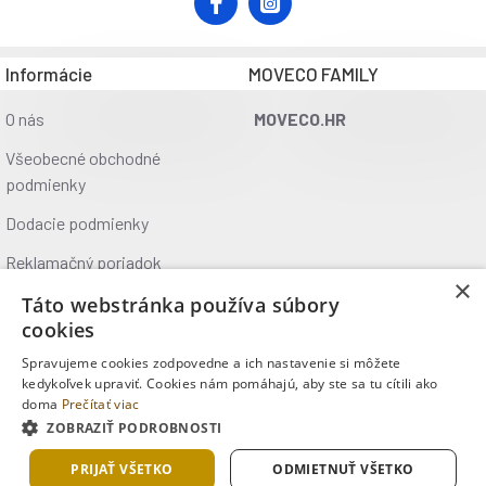
hornej kladky: 45 kg
Upozornenie:
Nie je určené na komerčné použitie Záruka 24 mesiacov
Informácie
MOVECO FAMILY
O nás
MOVECO.HR
Všeobecné obchodné
podmienky
Dodacie podmienky
Reklamačný poriadok
×
Ochrana údajov
Táto webstránka používa súbory
cookies
Kontakt
Spravujeme cookies zodpovedne a ich nastavenie si môžete
Kde nás nájdete
kedykoľvek upraviť. Cookies nám pomáhajú, aby ste sa tu cítili ako
doma
Prečítať viac
ZOBRAZIŤ PODROBNOSTI
Copyright © 2025, MOVECO s.r.o., Všetky práva vyhradené
PRIJAŤ VŠETKO
ODMIETNUŤ VŠETKO