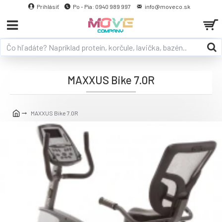
Prihlásiť
Po - Pia: 0940 989 997
info@moveco.sk
MAXXUS Bike 7.0R
MAXXUS Bike 7.0R