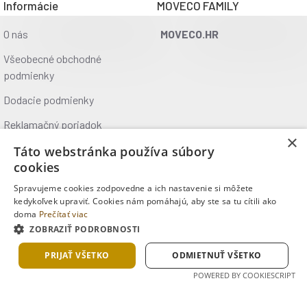
Informácie
MOVECO FAMILY
Poly-V klinový remeň:
Zabezpečuje plynulý prenos
O nás
MOVECO.HR
výkonu bez straty.
Všeobecné obchodné
Veľké pedále:
S protišmykovou úpravou pre
podmienky
bezpečnosť a pohodlie.
Dodacie podmienky
Ergonomické riadidlá:
Ponúkajú širokú škálu možností
Reklamačný poriadok
úchopu.
×
Ochrana údajov
Táto webstránka používa súbory
16 stupňov odporu:
Pre individuálne nastavenie
cookies
intenzity tréningu.
Kontakt
Spravujeme cookies zodpovedne a ich nastavenie si môžete
12 pevných tréningových profilov + 4 programy
Kde nás nájdete
kedykoľvek upraviť. Cookies nám pomáhajú, aby ste sa tu cítili ako
srdcovej frekvencie + Watt program + užívateľský
doma
Prečítať viac
ZOBRAZIŤ PODROBNOSTI
program + rýchly štart + meranie pulzu - Recovery +
Copyright © 2025, MOVECO s.r.o., Všetky práva vyhradené
BMI výpočet
PRIJAŤ VŠETKO
ODMIETNUŤ VŠETKO
*Program srdcovej frekvencie a zobrazenie srdcovej
POWERED BY COOKIESCRIPT
frekvencie vyžadujú voliteľný náprsný pás. **Watt
displej nie je kalibrovaný a nie je vhodný na lekárske