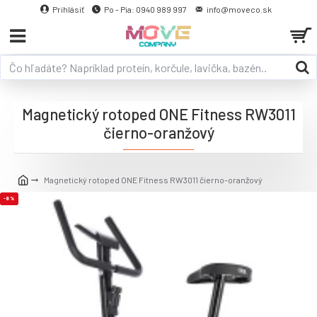
Prihlásiť
Po - Pia: 0940 989 997
info@moveco.sk
Magnetický rotoped ONE Fitness RW3011
čierno-oranžový
Magnetický rotoped ONE Fitness RW3011 čierno-oranžový
-8 %