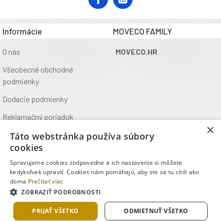
Informácie
MOVECO FAMILY
O nás
MOVECO.HR
Všeobecné obchodné
podmienky
Dodacie podmienky
Reklamačný poriadok
×
Ochrana údajov
Táto webstránka používa súbory
cookies
Kontakt
Spravujeme cookies zodpovedne a ich nastavenie si môžete
Kde nás nájdete
kedykoľvek upraviť. Cookies nám pomáhajú, aby ste sa tu cítili ako
doma
Prečítať viac
ZOBRAZIŤ PODROBNOSTI
Copyright © 2025, MOVECO s.r.o., Všetky práva vyhradené
PRIJAŤ VŠETKO
ODMIETNUŤ VŠETKO