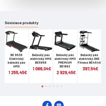
čas tréningu vzdialenosť celková vzdialenosť rýchlosť
spálenej kalórie
Parametre:
Súvisiace produkty
Odpor: mechanický Sedlo: výškovo nastaviteľné, 6 polôh
vzdialenosť od podlahy: 62 - 83 cm vzdialenosť od pedála:
55 - 77 cm Rozmer stroja: dĺžka: 78 cm šírka: 45 cm výška:
116 cm Váha: 9,4 kg Maximálne zaťaženie: 100 kg
BE 8535
Bežecký pás
Bežecký pás
Bežecký pás
Upozornenie:
Elektrický
elektrický HMS
elektrický HMS
elektrický ONE
Certifikát, norma: Záruka 24 mesiacov
bežecký pás
BE5856
PREMIUM
Fitness BE4540
No
HMS
BE1862
1 088,04€
397,54€
1 255,45€
2 929,45€