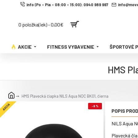
info (Po - Pia - 08:00 - 15:00): 0940 989 997
info@move
0 položka(iek) - 0,00€
AKCIE
FITNESS VYBAVENIE
ŠPORTOVÉ 
HMS Pla
HMS Plavecká čiapka NILS Aqua NQC BK01, čierna
AKCIA
-8 %
POPIS PRO
NILS Aqua NQ
Plavecká čia