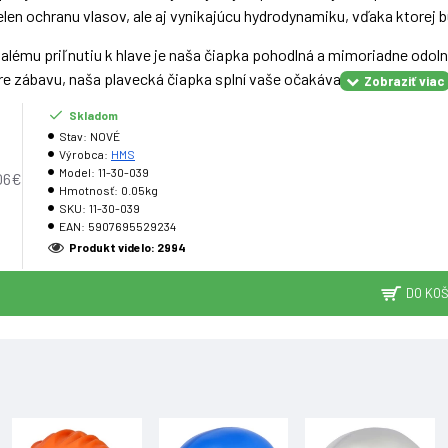
elen ochranu vlasov, ale aj vynikajúcu hydrodynamiku, vďaka ktorej b
lému priľnutiu k hlave je naša čiapka pohodlná a mimoriadne odolná
pre zábavu, naša plavecká čiapka splní vaše očakávania.
 čiapka je navyše nielen praktická, ale aj štýlová. Je k dispozícii v
Skladom
Stav:
NOVÉ
štýl a vyniknúť v bazéne.
Výrobca:
HMS
Model:
11-30-039
06€
Hmotnosť:
0.05kg
SKU:
11-30-039
EAN:
5907695529234
likón Rozmery v nenatiahnutom stave: Šírka: 22,8 cm Výška: 19,5 cm
Produkt videlo: 2994
mo lemu: 0,6 mm Vysoko elastická Veľmi odolná pri rozťahovaní Hy
e:
DO KOŠ
é na komerčné použitie Záruka 24 mesiacov