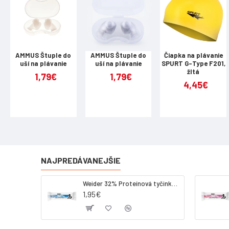
AMMUS Štuple do
AMMUS Štuple do
Čiapka na plávanie
uší na plávanie
uší na plávanie
SPURT G-Type F201,
žltá
1,79€
1,79€
4,45€
NAJPREDÁVANEJŠIE
Weider 32% Proteínová tyčinka - kokos, 60 g
1,95€