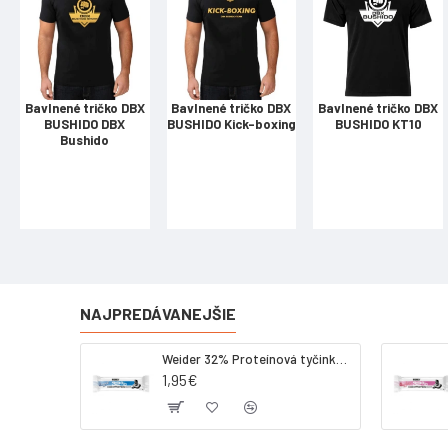
Bavlnené tričko DBX
Bavlnené tričko DBX
Bavlnené tričko DBX
BUSHIDO DBX
BUSHIDO Kick-boxing
BUSHIDO KT10
Bushido
NAJPREDÁVANEJŠIE
Weider 32% Proteínová tyčinka - kokos, 60 g
1,95€