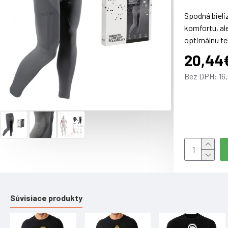
Spodná bieli
komfortu, al
optimálnu te
prednej čast
20,44
Bez DPH: 16
Parametre:
Materiál: 92
Gramáž: 245
Obsah baleni
Súvisiace produkty