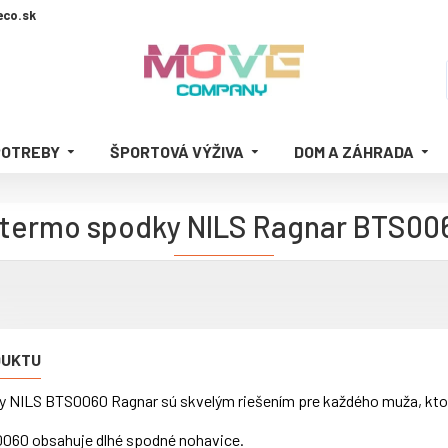
co.sk
POTREBY
ŠPORTOVÁ VÝŽIVA
DOM A ZÁHRADA
termo spodky NILS Ragnar BTS00
DUKTU
NILS BTS0060 Ragnar sú skvelým riešením pre každého muža, ktorý 
0060 obsahuje dlhé spodné nohavice.