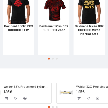
Dĺžka nohavíc od rozkroku (cm)
60
Obvod pásu (cm)
66 - 90
Bavlnené tričko DBX
Bavlnené tričko DBX
Bavlnené tričko DBX
BUSHIDO KT12
BUSHIDO Leone
BUSHIDO Mixed
Obvod cez boky (cm)
88 - 110
Martial Arts
Hmotnosť (g)
180
Weider 32% Proteínová tyčinka. 60 g jahoda
1,95€
1,95€