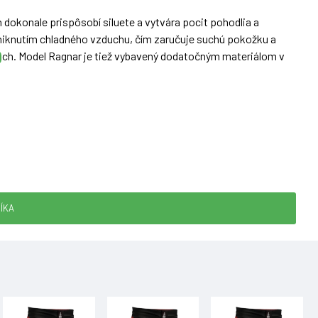
 dokonale prispôsobí siluete a vytvára pocit pohodlia a
vniknutím chladného vzduchu, čím zaručuje suchú pokožku a
rach. Model Ragnar je tiež vybavený dodatočným materiálom v
ÍKA
L/XL
2XL/3XL
91
100