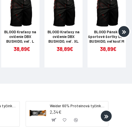
63
70
74 - 100
78 - 108
BLOOD Kraťasy na
BLOOD Kraťasy na
BLOOD Pánske
cvičenie DBX
cvičenie DBX
športové šortky DBX
96 - 112
69 - 118
BUSHIDO, veľ. L
BUSHIDO, veľ. XL
BUSHIDO, veľkosť M
38,89€
38,89€
38,89€
200
240
Weider 32% Proteínová tyčinka - banán, 60 g
Weider 60% Proteínová tyčinka, 45 g salted peanut caramel
2,34€