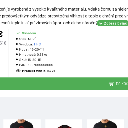
zeň je vyrobená z vysoko kvalitného materiálu, vďaka čomu sa nielen
e predovšetkým odvádza prebytočnú vlhkosť a teplo a chráni pred 
lesnú teplotu aj pri zimných športoch alebo náročných horských tú
i rozkroku, ktorý ďalej zvyšuje voľnosť pohybu používateľa.
€
Skladom
Stav:
NOVÉ
,61€
Výrobca:
HMS
Model:
15-20-111
Hmotnosť:
0.35kg
SKU:
15-20-111
% polyamid, 2% polyester, 6% elastan
EAN:
5907695558005
Produkt videlo: 2421
 - 280 g/m2
DO KOŠ
a: dlhé spodné nohavice
Veľkosť
S/M
Dĺžka nohavíc (cm)
89