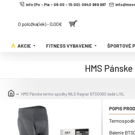
info (Po - Pia - 08:00 - 15:00): 0940 989 997
info@move
0 položka(iek) - 0,00€
AKCIE
FITNESS VYBAVENIE
ŠPORTOVÉ 
HMS Pánske 
HMS Pánske termo spodky NILS Ragnar BTS0060 šedé L/XL
POPIS PRO
Termospodky 
Balenie BTS