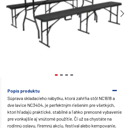
Popis produktu
Súprava skladacieho nábytku, ktorá zahŕňa stôl NC1618 a
dve lavice NC3404, je perfektným riešením pre všetkých,
ktorí hľadajú praktické, stabilné a ľahko prenosné vybavenie
pre vonkajšie aj vnútorné použitie. Či už sa chystáte na
rodinnú oslavu, firemnú akciu, festival alebo kempovanie,