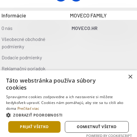
Vďaka neutrálnym farbám a jednoduchému vzhľadu sa stôl
aj lavica skvele hodia na záhradu, terasu, pikniky aj väčšie
Informácie
MOVECO FAMILY
spoločenské udalosti.
O nás
MOVECO.HR
Perfektné riešenie pre každú akciu
Všeobecné obchodné
Táto skladacia sada kombinuje funkčnosť, odolnosť a
podmienky
estetiku v jednom. Či už ju použijete na rodinné stretnutie,
firemný večierok alebo ako súčasť vybavenia kempu,
Dodacie podmienky
poskytne vám maximálne pohodlie a jednoduchú
Reklamačný poriadok
manipuláciu.
×
Ochrana údajov
Táto webstránka používa súbory
Parametre stola NC1618:
cookies
Kontakt
Materiál: PVC, oceľ
Spravujeme cookies zodpovedne a ich nastavenie si môžete
Rozmery rozloženého stola:
Kde nás nájdete
kedykoľvek upraviť. Cookies nám pomáhajú, aby ste sa tu cítili ako
Dĺžka: 180 cm
doma
Prečítať viac
Šírka: 74 cm
ZOBRAZIŤ PODROBNOSTI
Copyright © 2025, MOVECO s.r.o., Všetky práva vyhradené
Výška: 73 cm
Rozmery zloženého stola:
PRIJAŤ VŠETKO
ODMIETNUŤ VŠETKO
Dĺžka: 91 cm
POWERED BY COOKIESCRIPT