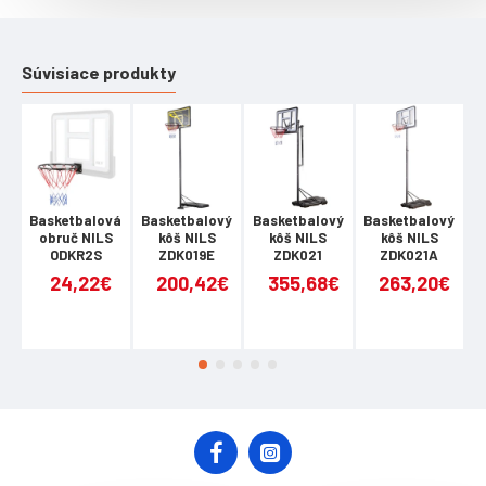
Obvod: 75 cm (+- 1 cm)
Hmotnosť: 580 - 620 g
Upozornenie:
Súvisiace produkty
Nie je určený na komerčné použitie
Záruka: 24 mesiacov
Basketbalová
Basketbalový
Basketbalový
Basketbalový
B
obruč NILS
kôš NILS
kôš NILS
kôš NILS
ODKR2S
ZDK019E
ZDK021
ZDK021A
24,22€
200,42€
355,68€
263,20€