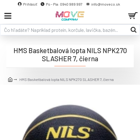
Prihlásiť
Po - Pia: 0940 989 997
info@moveco.sk
HMS Basketbalová lopta NILS NPK270
SLASHER 7, čierna
HMS Basketbalová lopta NILS NPK270 SLASHER 7, čierna