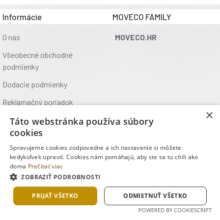
Informácie
MOVECO FAMILY
O nás
MOVECO.HR
Všeobecné obchodné
podmienky
Dodacie podmienky
Reklamačný poriadok
×
Ochrana údajov
Táto webstránka používa súbory
cookies
Kontakt
Spravujeme cookies zodpovedne a ich nastavenie si môžete
Kde nás nájdete
kedykoľvek upraviť. Cookies nám pomáhajú, aby ste sa tu cítili ako
doma
Prečítať viac
ZOBRAZIŤ PODROBNOSTI
Copyright © 2025, MOVECO s.r.o., Všetky práva vyhradené
PRIJAŤ VŠETKO
ODMIETNUŤ VŠETKO
POWERED BY COOKIESCRIPT