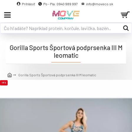
Prihlásiť
Po - Pia: 0940 989 997
info@moveco.sk
Gorilla Sports Športová podprsenka III M
leomatic
Gorilla Sports Športová podprsenka III M leomatic
-8 %