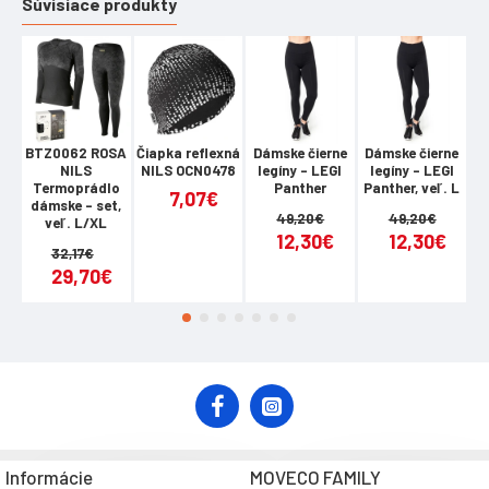
Súvisiace produkty
BTZ0062 ROSA
Čiapka reflexná
Dámske čierne
Dámske čierne
D
NILS
NILS OCN0478
legíny – LEGI
legíny – LEGI
l
Termoprádlo
Panther
Panther, veľ. L
Pa
7,07€
dámske - set,
49,20€
49,20€
veľ. L/XL
12,30€
12,30€
32,17€
29,70€
Informácie
MOVECO FAMILY