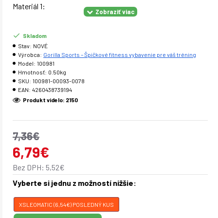
Materiál 1:
(strečový dres): 85% polyester a 15% spandex;
Skladom
Materiál 2 (vložka zo sieťoviny): 90% polyester a 10%
Stav:
NOVÉ
elastan
Výrobca:
Gorilla Sports – Špičkové fitness vybavenie pre váš tréning
Model:
100981
Hmotnosť:
0.50kg
Pás: široký elastický pás s logom Gorilla Sports
SKU:
100981-00093-0078
EAN:
4260438739194
Variácie: Leomatic, Blossom, Cracked
Produkt videlo: 2150
Veľkosti: XS, S, M, L, XL
Tip: kombinujte so športovými legínami v rovnakých
7,36€
prevedeniach
6,79€
Sieťová vložka na zadnej strane podprsenky
Bez DPH: 5,52€
Vyberte si jednu z možností nižšie:
XSLEOMATIC (6,54€) POSLEDNÝ KUS