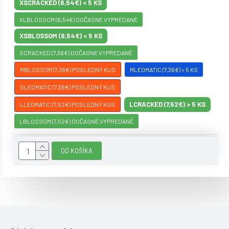
XSCRACKED (6,54€) < 5 KS
XLBLOSSOM (6,54€) DOČASNE VYPREDANÉ
XSBLOSSOM (6,54€) < 5 KS
SCRACKED (7,36€) DOČASNE VYPREDANÉ
MBLOSSOM (7,36€) POSLEDNÝ KUS
MLEOMATIC (7,36€) > 5 KS
SLEOMATIC (7,36€) POSLEDNÝ KUS
LCRACKED (7,52€) > 5 KS
LLEOMATIC (7,52€) POSLEDNÝ KUS
LBLOSSOM (7,52€) DOČASNE VYPREDANÉ
DO KOŠÍKA