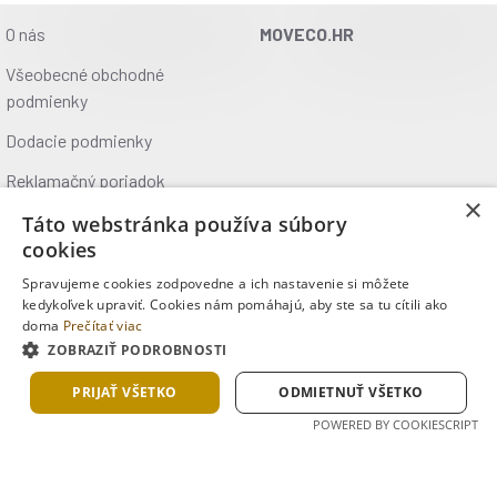
O nás
MOVECO.HR
Všeobecné obchodné
podmienky
Dodacie podmienky
Reklamačný poriadok
×
Ochrana údajov
Táto webstránka používa súbory
cookies
Kontakt
Spravujeme cookies zodpovedne a ich nastavenie si môžete
Kde nás nájdete
kedykoľvek upraviť. Cookies nám pomáhajú, aby ste sa tu cítili ako
doma
Prečítať viac
ZOBRAZIŤ PODROBNOSTI
Copyright © 2025, MOVECO s.r.o., Všetky práva vyhradené
PRIJAŤ VŠETKO
ODMIETNUŤ VŠETKO
POWERED BY COOKIESCRIPT