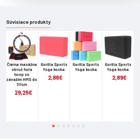
Súvisiace produkty
Čierna masážna
Gorilla Sports
Gorilla Sports
Gorilla Sports
G
obruč hula
Yoga kocka
Yoga kocka
Yoga kocka
hoop so
2,86€
2,89€
závažím HMS do
111cm
29,25€