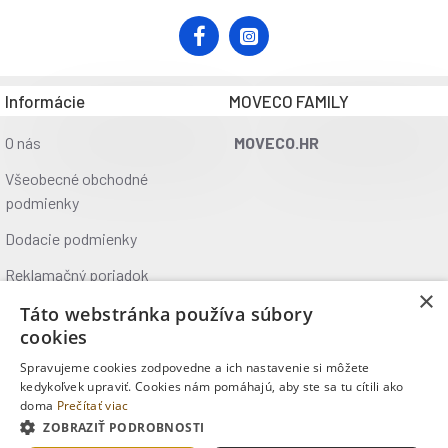
Informácie
MOVECO FAMILY
O nás
MOVECO.HR
Všeobecné obchodné
podmienky
Dodacie podmienky
Reklamačný poriadok
×
Ochrana údajov
Táto webstránka používa súbory
cookies
Kontakt
Spravujeme cookies zodpovedne a ich nastavenie si môžete
Kde nás nájdete
kedykoľvek upraviť. Cookies nám pomáhajú, aby ste sa tu cítili ako
doma
Prečítať viac
ZOBRAZIŤ PODROBNOSTI
Copyright © 2025, MOVECO s.r.o., Všetky práva vyhradené