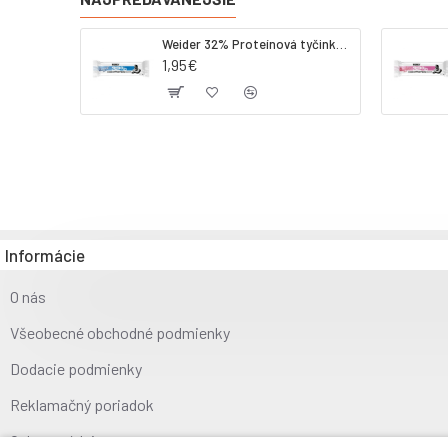
Weider 32% Proteínová tyčinka - kokos, 60 g
1,95€
Informácie
O nás
Všeobecné obchodné podmienky
Dodacie podmienky
Reklamačný poriadok
Ochrana údajov