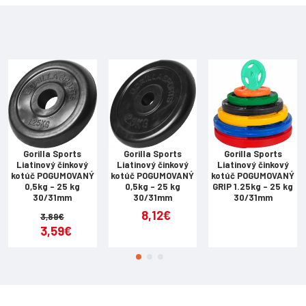
iemerom 29 cm, šírka 2,5 cm)
er 33 cm, šírka 3 cm)
er 39 cm, šírka 3,4 cm)
er 39 cm, šírka 4 cm)
vý priemer 40 cm, šírka 4,5 cm)
Gorilla Sports
Gorilla Sports
Gorilla Sports
Liatinový činkový
Liatinový činkový
Liatinový činkový
kotúč POGUMOVANÝ
kotúč POGUMOVANÝ
kotúč POGUMOVANÝ
0,5kg - 25 kg
0,5kg - 25 kg
GRIP 1.25kg - 25 kg
30/31mm
30/31mm
30/31mm
8,12€
3,89€
3,59€