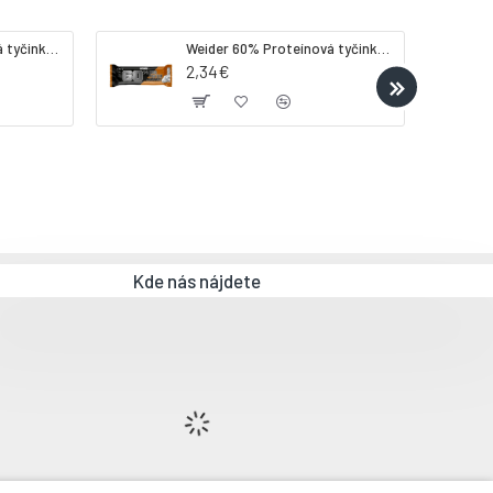
Weider 32% Proteínová tyčinka - banán, 60 g
Weider 60% Proteínová tyčinka, 45 g salted peanut caramel
2,34€
Kde nás nájdete