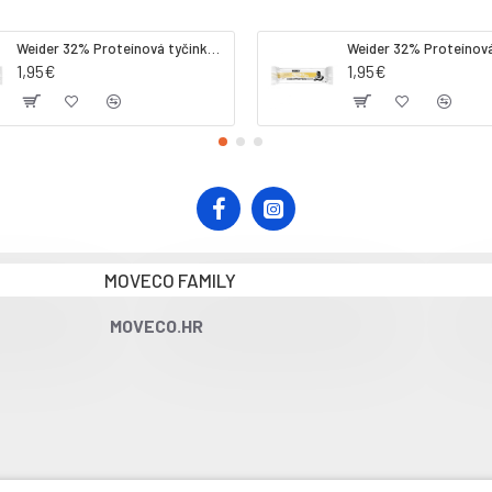
Weider 32% Proteínová tyčinka. 60 g jahoda
1,95€
1,95€
MOVECO FAMILY
MOVECO.HR