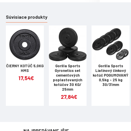
10 kg (s pr
15 kg (priem
Súvisiace produkty
20 kg
(p
riem
25 kg
(p
riem
30 kg (celko
ČIERNY KOTÚČ 5,0KG
Gorilla Sports
Gorilla Sports
HMS
Gyronetics set
Liatinový činkový
cementových
kotúč POGUMOVANÝ
17,54€
poplastovaných
0,5kg - 25 kg
kotúčov 30 KG/
30/31mm
25mm
27,84€
NAJPREDÁVANEJŠIE