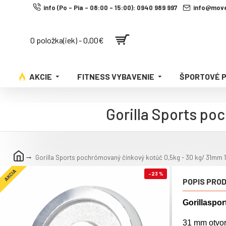
info (Po - Pia - 08:00 - 15:00): 0940 989 997
info@move
0 položka(iek) - 0,00€
AKCIE
FITNESS VYBAVENIE
ŠPORTOVÉ 
Gorilla Sports po
Gorilla Sports pochrómovaný činkový kotúč 0,5kg - 30 kg/ 31mm 1
AKCIA
-23 %
POPIS PRO
Gorillaspo
31 mm otvor