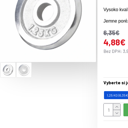
Vysoko kval
Jemne poréz
6,35€
Zaoblené h
4,88€
Špecifikáci
Bez DPH: 3,
K dispozícii
Vyberte si 
0,5 kg
(
prie
1,25 KG (6,35€
1,25 kg (pri
2,5 kg (prie
5kg (priemer