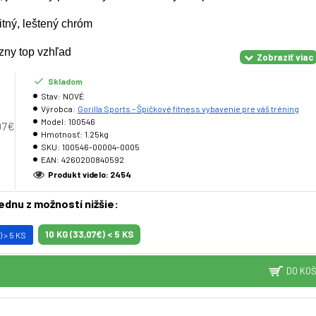
itný, leštený chróm
ny top vzhľad
rany
Skladom
Stav:
NOVÉ
a KG na všetkých kotúčoch
Výrobca:
Gorilla Sports – Špičkové fitness vybavenie pre váš tréning
Model:
100546
97€
Hmotnosť:
1.25kg
SKU:
100546-00004-0005
EAN:
4260200840592
Produkt videlo: 2454
 v nasledujúcich verziách:
jednu z možností nižšie:
mer 9 cm, šírka 1,6 cm)
10 KG (33,07€) < 5 KS
) > 5 KS
emer 12 cm, šírka 2 cm)
mer 17,7 cm, šírka 2 cm)
DO KOŠ
 20,5 cm, šírka 2,6 cm)