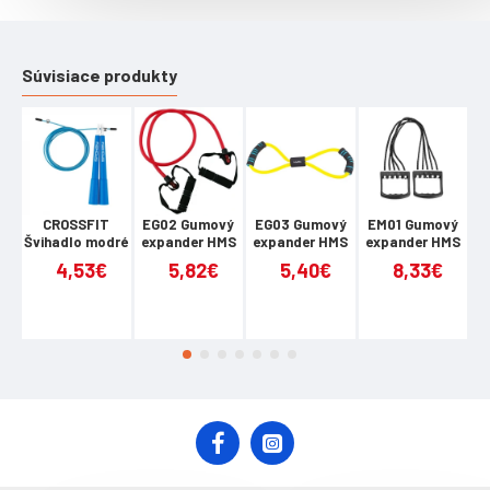
Súvisiace produkty
CROSSFIT
EG02 Gumový
EG03 Gumový
EM01 Gumový
E
Švihadlo modré
expander HMS
expander HMS
expander HMS
e
4,53€
5,82€
5,40€
8,33€