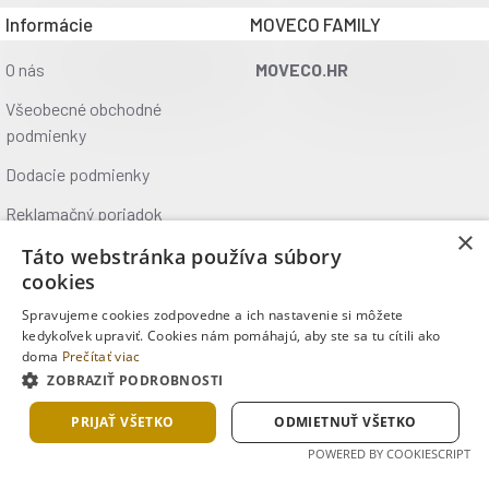
Informácie
MOVECO FAMILY
O nás
MOVECO.HR
Všeobecné obchodné
podmienky
Dodacie podmienky
Reklamačný poriadok
×
Ochrana údajov
Táto webstránka používa súbory
cookies
Kontakt
Spravujeme cookies zodpovedne a ich nastavenie si môžete
Kde nás nájdete
kedykoľvek upraviť. Cookies nám pomáhajú, aby ste sa tu cítili ako
doma
Prečítať viac
ZOBRAZIŤ PODROBNOSTI
Copyright © 2025, MOVECO s.r.o., Všetky práva vyhradené
PRIJAŤ VŠETKO
ODMIETNUŤ VŠETKO
POWERED BY COOKIESCRIPT