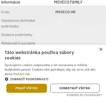
Informácie
MOVECO FAMILY
O nás
MOVECO.HR
Všeobecné obchodné
podmienky
Dodacie podmienky
Reklamačný poriadok
×
Ochrana údajov
Táto webstránka používa súbory
cookies
Kontakt
Spravujeme cookies zodpovedne a ich nastavenie si môžete
Kde nás nájdete
kedykoľvek upraviť. Cookies nám pomáhajú, aby ste sa tu cítili ako
doma
Prečítať viac
ZOBRAZIŤ PODROBNOSTI
Copyright © 2025, MOVECO s.r.o., Všetky práva vyhradené
PRIJAŤ VŠETKO
ODMIETNUŤ VŠETKO
POWERED BY COOKIESCRIPT