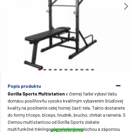
Popis produktu
Gorilla Sports Multistation
v čiernej farbe vybaví Vašu
domácu posilňovňu vysoko kvalitným vybavením štúdiovej
kvality na posilnenie celej hornej časti tela. Takto dostanete
do formy triceps, biceps, hrudník, brucho, chrbát a ramená. S
čiernou multistanicou od Gorilla Sports získate
multifunkčné tréningové zariadenie s plochou a zápornou