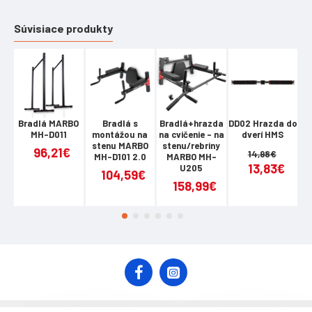
Výška držiakov 78 alebo 88 cm
Súvisiace produkty
Bradlá:
Šírka bradiel: 107 cm
Výška od zeme: 120 cm
Rozmery vankúšov na bradlách: 33 x 15 cm
Výška od podlahy k podrúčkam: 126 cm
Bradlá MARBO
Bradlá s
Bradlá+hrazda
DD02 Hrazda do
MH-D011
montážou na
na cvičenie - na
dverí HMS
k
Čistá hmotnosť: 35 kg
stenu MARBO
stenu/rebriny
M
96,21€
14,98€
MH-D101 2.0
MARBO MH-
13,83€
U205
Farba: čierna
104,59€
158,99€