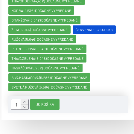
TMAVOMODRÁ (4,43€) DOČASNE VYPREDANÉ
MODRÁ (4,53€) DOČASNE VYPREDANÉ
ORANŽOVÁ (5,04€) DOČASNE VYPREDANÉ
ŽLTÁ (5,04€) DOČASNE VYPREDANÉ
ČERVENÁ (5,04€) < 5 KS
RUŽOVÁ (5,04€) DOČASNE VYPREDANÉ
PETROLEJOVÁ (5,04€) DOČASNE VYPREDANÉ
TMAVÁ ZELENÁ (5,04€) DOČASNE VYPREDANÉ
MASKÁČOVÁ (5,28€) DOČASNE VYPREDANÉ
SIVÁ MASKÁČOVÁ (5,28€) DOČASNE VYPREDANÉ
SVETLÁ RUŽOVÁ (5,56€) DOČASNE VYPREDANÉ
DO KOŠÍKA