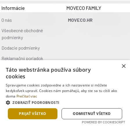
Informácie
MOVECO FAMILY
O nás
MOVECO.HR
Všeobecné obchodné
podmienky
Dodacie podmienky
Reklamačný poriadok
×
Ochrana údajov
Táto webstránka používa súbory
cookies
Kontakt
Spravujeme cookies zodpovedne a ich nastavenie si môžete
Kde nás nájdete
kedykoľvek upraviť. Cookies nám pomáhajú, aby ste sa tu cítili ako
doma
Prečítať viac
ZOBRAZIŤ PODROBNOSTI
Copyright © 2025, MOVECO s.r.o., Všetky práva vyhradené
PRIJAŤ VŠETKO
ODMIETNUŤ VŠETKO
POWERED BY COOKIESCRIPT