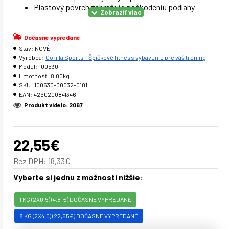
Plastový povrch zabraňuje poškodeniu podlahy
Dočasne vypredané
Stav:
NOVÉ
Výrobca:
Gorilla Sports – Špičkové fitness vybavenie pre váš tréning
Model:
100530
Hmotnosť:
8.00kg
SKU:
100530-00032-0101
EAN:
4260200841346
Produkt videlo: 2067
22,55€
Bez DPH: 18,33€
Vyberte si jednu z možností nižšie:
1 KG (2X0,5) (4,81€) DOČASNE VYPREDANÉ
8 KG (2X4,0) (22,55€) DOČASNE VYPREDANÉ