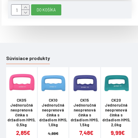
DO KOŠÍKA
Súvisiace produkty
CK05
CK10
CK15
CK20
G
Jednoručná
Jednoručná
Jednoručná
Jednoručná
10
neoprenová
neoprenová
neoprenová
neoprenová
činka s
činka s
činka s
činka s
držadlom HMS,
držadlom HMS,
držadlom HMS,
držadlom HMS,
0,5kg
1,0kg
1,5kg
2,0kg
2,85€
7,48€
9,99€
4,99€