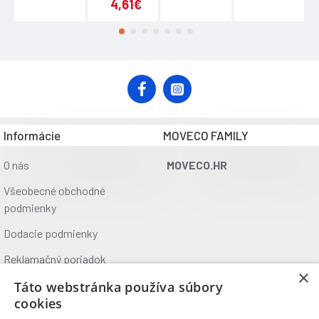
4,61€
Informácie
MOVECO FAMILY
O nás
MOVECO.HR
Všeobecné obchodné
podmienky
Dodacie podmienky
Reklamačný poriadok
×
Ochrana údajov
Táto webstránka používa súbory
cookies
Kontakt