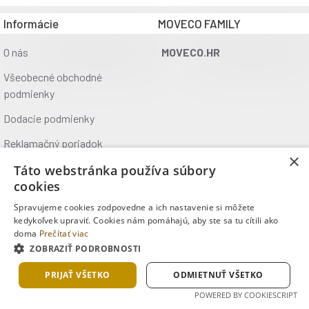
Informácie
MOVECO FAMILY
O nás
MOVECO.HR
Všeobecné obchodné
podmienky
Dodacie podmienky
Reklamačný poriadok
×
Ochrana údajov
Táto webstránka používa súbory
cookies
Kontakt
Spravujeme cookies zodpovedne a ich nastavenie si môžete
Kde nás nájdete
kedykoľvek upraviť. Cookies nám pomáhajú, aby ste sa tu cítili ako
doma
Prečítať viac
ZOBRAZIŤ PODROBNOSTI
Copyright © 2025, MOVECO s.r.o., Všetky práva vyhradené
PRIJAŤ VŠETKO
ODMIETNUŤ VŠETKO
POWERED BY COOKIESCRIPT