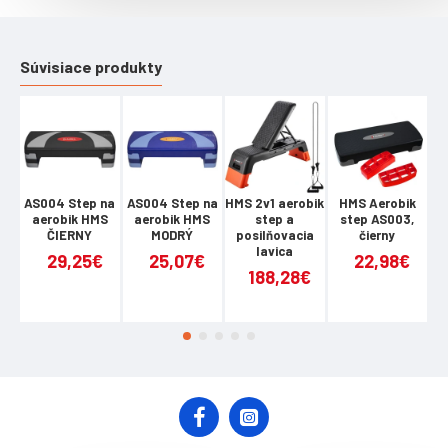
Možné tri rôzne výškové úrovne - 15 cm, 20 cm, 25 cm
Stabilita vďaka protišmykovému povrchu
Súvisiace produkty
Protišmykové nožičky
Rozmery: dĺžka 95 cm / šírka 38 cm / výška 15 cm
Vlastná hmotnosť: 9,5 kg
Maximálna nosnosť: do 300 kg
AS004 Step na
AS004 Step na
HMS 2v1 aerobik
HMS Aerobik
aerobik HMS
aerobik HMS
step a
step AS003,
ČIERNY
MODRÝ
posilňovacia
čierny
lavica
29,25€
25,07€
22,98€
188,28€