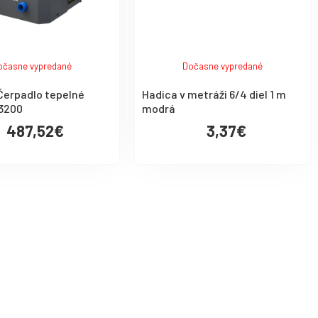
očasne vypredané
Dočasne vypredané
Čerpadlo tepelné
Hadica v metráži 6/4 diel 1 m
3200
modrá
487,52€
3,37€