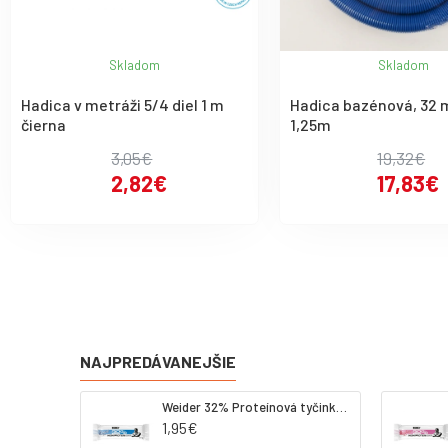
Skladom
Skladom
Hadica v metráži 5/4 diel 1 m
Hadica bazénová, 32 
čierna
1,25m
3,05€
19,32€
2,82€
17,83€
NAJPREDÁVANEJŠIE
Weider 32% Proteínová tyčinka - kokos, 60 g
1,95€