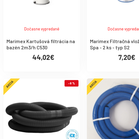
Dočasne vypredané
Dočasne vypreda
Marimex Kartušová filtrácia na
Marimex Filtračná vlo
bazén 2m3/h C530
Spa - 2 ks - typ S2
44,02€
7,20€
AKCIA
AKCIA
-8 %