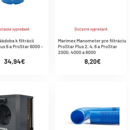
očasne vypredané
Dočasne vypredané
ádoba k filtrácii
Marimex Manometer pre filtráciu
lus 6 a ProStar 6000 -
ProStar Plus 2, 4, 6 a ProStar
2000, 4000 a 6000
34,94€
8,20€