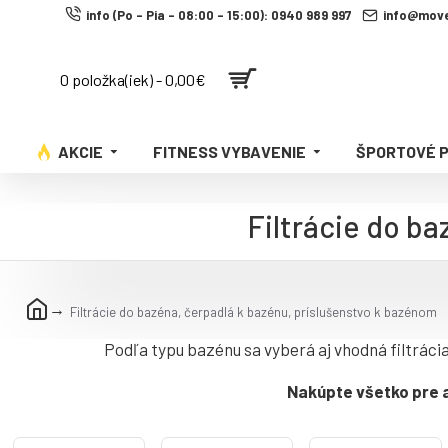
info (Po - Pia - 08:00 - 15:00): 0940 989 997
info@move
0 položka(iek) - 0,00€
AKCIE
FITNESS VYBAVENIE
ŠPORTOVÉ 
Filtrácie do b
Filtrácie do bazéna, čerpadlá k bazénu, príslušenstvo k bazénom
Podľa typu bazénu sa vyberá aj vhodná filtrácia
Nakúpte všetko pre a