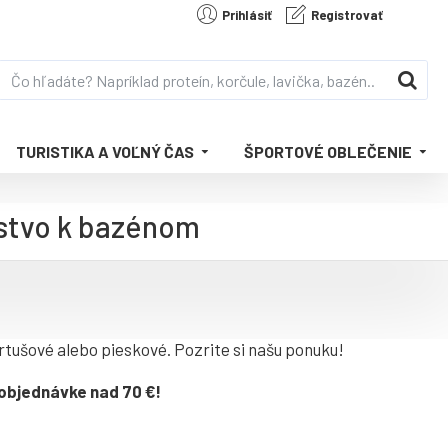
Prihlásiť
Registrovať
TURISTIKA A VOĽNÝ ČAS
ŠPORTOVÉ OBLEČENIE
nstvo k bazénom
artušové alebo pieskové. Pozrite si našu ponuku!
 objednávke nad 70 €!