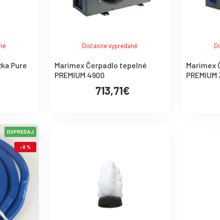
né
Dočasne vypredané
D
žka Pure
Marimex Čerpadlo tepelné
Marimex 
PREMIUM 4900
PREMIUM 
713,71€
DOPREDAJ
-8 %