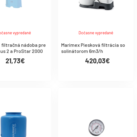
očasne vypredané
Dočasne vypredané
filtračná nádoba pre
Marimex Piesková filtrácia so
lus 2 a ProStar 2000
solinátorom 6m3/h
21,73€
420,03€