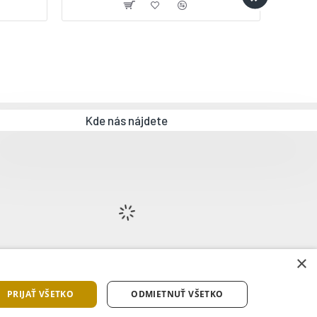
Kde nás nájdete
×
PRIJAŤ VŠETKO
ODMIETNUŤ VŠETKO