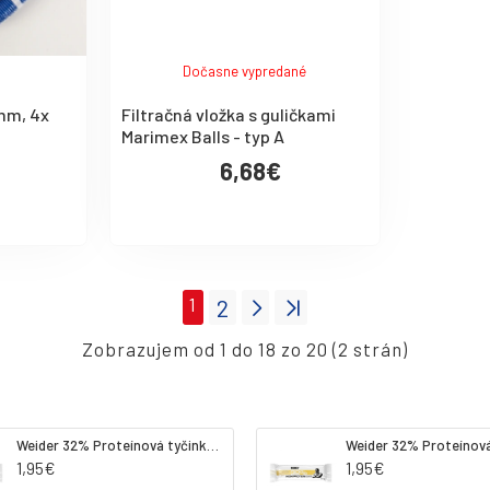
Dočasne vypredané
mm, 4x
Filtračná vložka s guličkami
Marimex Balls - typ A
6,68€
1
2
Zobrazujem od 1 do 18 zo 20 (2 strán)
Weider 32% Proteínová tyčinka. 60 g jahoda
1,95€
1,95€