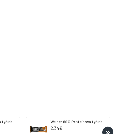
Weider 32% Proteínová tyčinka - banán, 60 g
Weider 60% Proteínová tyčinka, 45 g salted peanut caramel
2,34€