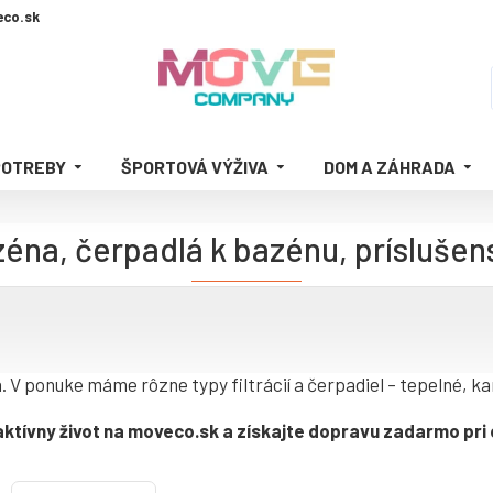
co.sk
POTREBY
ŠPORTOVÁ VÝŽIVA
DOM A ZÁHRADA
azéna, čerpadlá k bazénu, prísluše
. V ponuke máme rôzne typy filtrácií a čerpadiel – tepelné, k
ktívny život na moveco.sk a získajte dopravu zadarmo pri