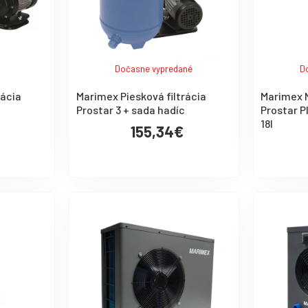
Dočasne vypredané
D
rácia
Marimex Piesková filtrácia
Marimex N
Prostar 3 + sada hadíc
Prostar P
18l
155,34€