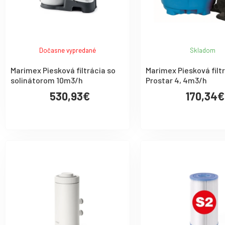
Dočasne vypredané
Skladom
Marimex Piesková filtrácia so
Marimex Piesková filt
solinátorom 10m3/h
Prostar 4, 4m3/h
530,93€
170,34€