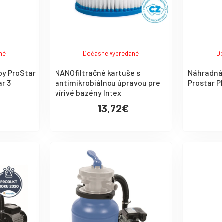
né
Dočasne vypredané
D
by ProStar
NANOfiltračné kartuše s
Náhradná 
ar 3
antimikrobiálnou úpravou pre
Prostar P
vírivé bazény Intex
13,72€